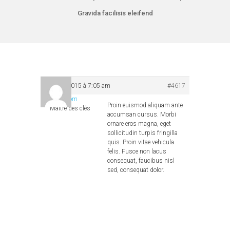
Gravida facilisis eleifend
juillet 3, 2015 à 7:05 am
#4617
A2Com
Proin euismod aliquam ante
Maître des clés
accumsan cursus. Morbi
ornare eros magna, eget
sollicitudin turpis fringilla
quis. Proin vitae vehicula
felis. Fusce non lacus
consequat, faucibus nisl
sed, consequat dolor.