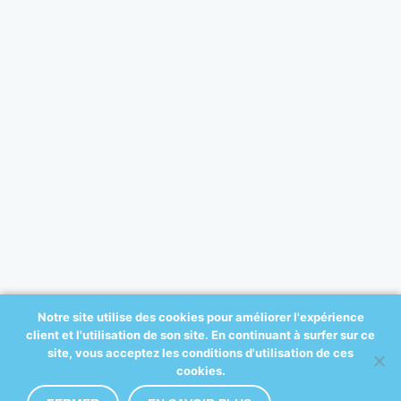
Notre site utilise des cookies pour améliorer l'expérience
client et l'utilisation de son site. En continuant à surfer sur ce
© 2017 All-ortho.be - créé par:
site, vous acceptez les conditions d'utilisation de ces
A2COM
cookies.