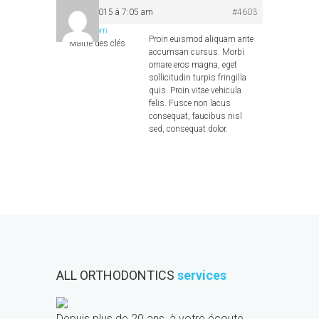
juillet 3, 2015 à 7:05 am
#4603
A2Com
Proin euismod aliquam ante
Maître des clés
accumsan cursus. Morbi
ornare eros magna, eget
sollicitudin turpis fringilla
quis. Proin vitae vehicula
felis. Fusce non lacus
consequat, faucibus nisl
sed, consequat dolor.
ALL ORTHODONTICS
services
Depuis plus de 20 ans, à votre écoute,