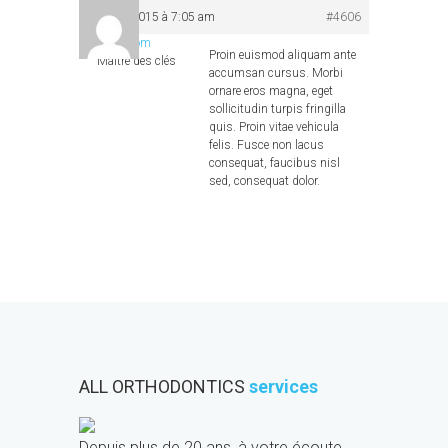
juillet 3, 2015 à 7:05 am
#4606
A2Com
Proin euismod aliquam ante
Maître des clés
accumsan cursus. Morbi
ornare eros magna, eget
sollicitudin turpis fringilla
quis. Proin vitae vehicula
felis. Fusce non lacus
consequat, faucibus nisl
sed, consequat dolor.
ALL ORTHODONTICS
services
Depuis plus de 20 ans, à votre écoute,