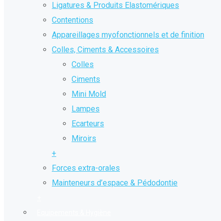
Ligatures & Produits Elastomériques
Contentions
Appareillages myofonctionnels et de finition
Colles, Ciments & Accessoires
Colles
Ciments
Mini Mold
Lampes
Ecarteurs
Miroirs
+
Forces extra-orales
Mainteneurs d’espace & Pédodontie
+
Equipements & Hygiène