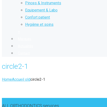
Pinces & Instruments
Equipement & Labo
Confort patient
Hygiène et soins
+
Marques
Actualités
Contact
circle2-1
Home
Accueil old
circle2-1
ALL ORTHODONTICS services