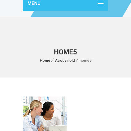
MENU
HOME5
Home
Accueil old
home5