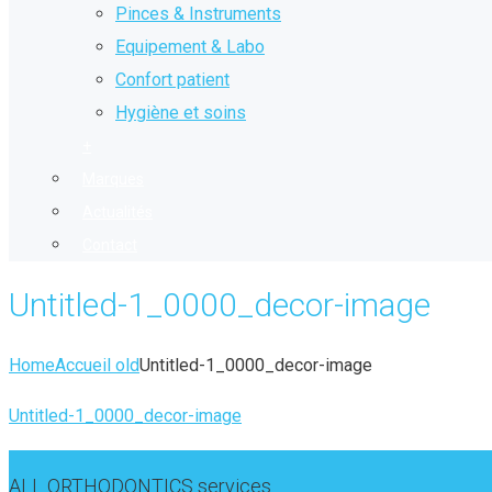
Pinces & Instruments
Equipement & Labo
Confort patient
Hygiène et soins
+
Marques
Actualités
Contact
Untitled-1_0000_decor-image
Home
Accueil old
Untitled-1_0000_decor-image
Untitled-1_0000_decor-image
ALL ORTHODONTICS services