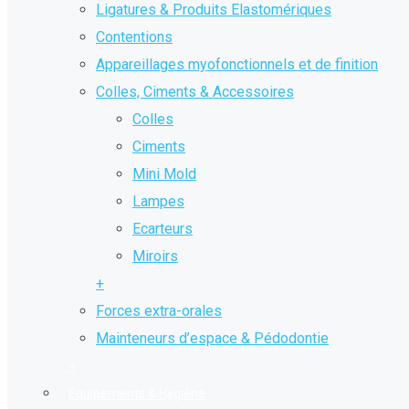
Ligatures & Produits Elastomériques
Contentions
Appareillages myofonctionnels et de finition
Colles, Ciments & Accessoires
Colles
Ciments
Mini Mold
Lampes
Ecarteurs
Miroirs
+
Forces extra-orales
Mainteneurs d’espace & Pédodontie
+
Equipements & Hygiène