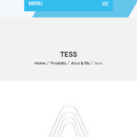
MENU
TESS
Home
Produits
Arcs & fils
tess