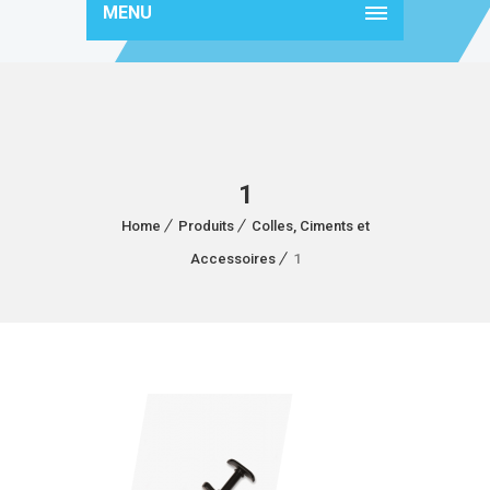
MENU
1
Home
Produits
Colles, Ciments et
Accessoires
1