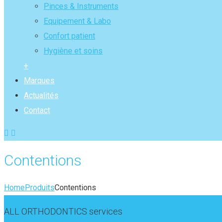
Pinces & Instruments
Equipement & Labo
Confort patient
Hygiène et soins
+
Marques
Actualités
Contact
Contentions
Home
Produits
Contentions
ALL ORTHODONTICS services