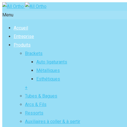
Menu
Accueil
Entreprise
Produits
Brackets
Auto ligaturants
Métalliques
Esthétiques
+
Tubes & Bagues
Arcs & Fils
Ressorts
Auxiliaires à coller & à sertir