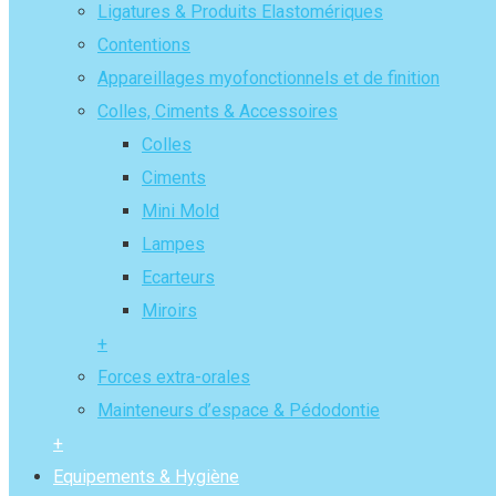
Ligatures & Produits Elastomériques
Contentions
Appareillages myofonctionnels et de finition
Colles, Ciments & Accessoires
Colles
Ciments
Mini Mold
Lampes
Ecarteurs
Miroirs
+
Forces extra-orales
Mainteneurs d’espace & Pédodontie
+
Equipements & Hygiène