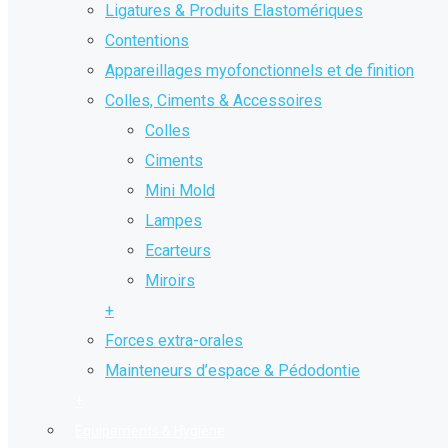
Ligatures & Produits Elastomériques
Contentions
Appareillages myofonctionnels et de finition
Colles, Ciments & Accessoires
Colles
Ciments
Mini Mold
Lampes
Ecarteurs
Miroirs
+
Forces extra-orales
Mainteneurs d’espace & Pédodontie
+
Equipements & Hygiène