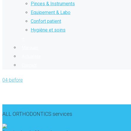
Pinces & Instruments
Equipement & Labo
Confort patient
Hygiène et soins
+
Marques
Actualités
Contact
04-before
ALL ORTHODONTICS services