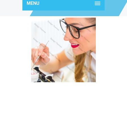
MENU
content4