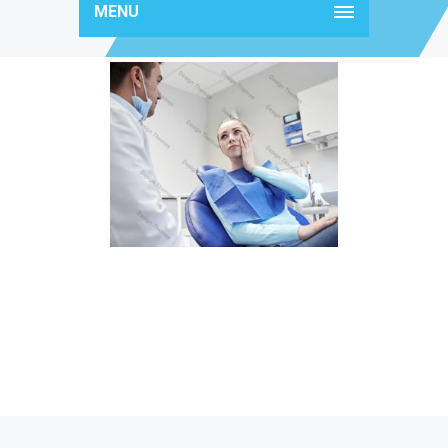
MENU
content9