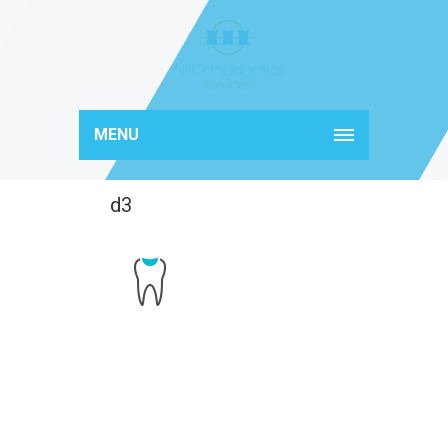
MENU
d3