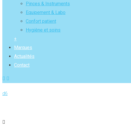
Pinces & Instruments
Equipement & Labo
Confort patient
Hygiène et soins
+
Marques
Actualités
Contact
d6