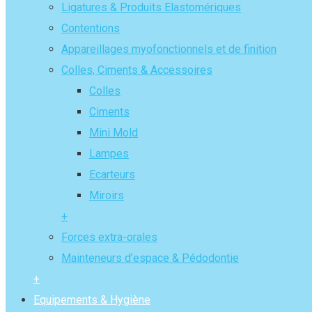
Ligatures & Produits Elastomériques
Contentions
Appareillages myofonctionnels et de finition
Colles, Ciments & Accessoires
Colles
Ciments
Mini Mold
Lampes
Ecarteurs
Miroirs
+
Forces extra-orales
Mainteneurs d’espace & Pédodontie
+
Equipements & Hygiène