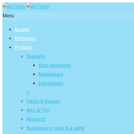
Menu
Accueil
Entreprise
Produits
Brackets
Auto ligaturants
Métalliques
Esthétiques
+
Tubes & Bagues
Arcs & Fils
Ressorts
Auxiliaires à coller & à sertir