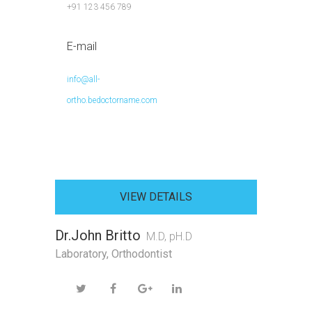
+91 123 456 789
E-mail
info@all-
ortho.bedoctorname.com
VIEW DETAILS
Dr.John Britto
M.D, pH.D
Laboratory
,
Orthodontist