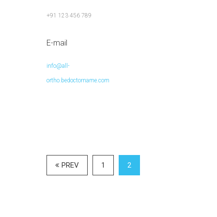
+91 123 456 789
E-mail
info@all-
ortho.bedoctorname.com
PREV
1
2