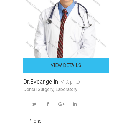
VIEW DETAILS
Dr.Eveangelin
M.D, pH.D
Dental Surgery
,
Laboratory
Phone