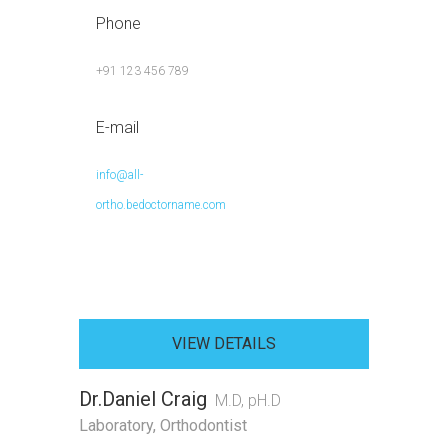
Phone
+91 123 456 789
E-mail
info@all-
ortho.bedoctorname.com
VIEW DETAILS
Dr.Daniel Craig
M.D, pH.D
Laboratory
,
Orthodontist