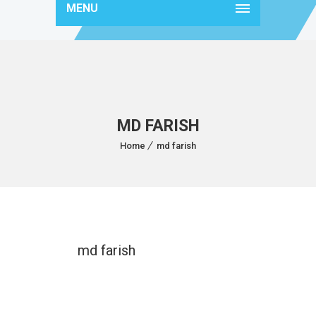
MENU
MD FARISH
Home
md farish
md farish