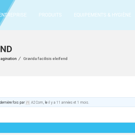
ENTREPRISE
PRODUITS
EQUIPEMENTS & HYGIÈNE
END
Pagination
Gravida facilisis eleifend
 dernière fois par
A2Com
, le
il y a 11 années et 1 mois
.