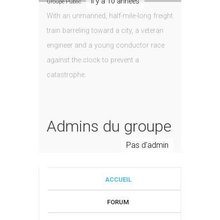
il y a 10 années
Groupe Public
With an unmanned, half-mile-long freight
train barreling toward a city, a veteran
engineer and a young conductor race
against the clock to prevent a
catastrophe.
Admins du groupe
Pas d'admin
ACCUEIL
FORUM