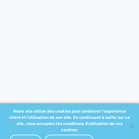
Notre site utilise des cookies pour améliorer l'expérience
client et l'utilisation de son site. En continuant à surfer sur ce
© 2017 All-ortho.be - créé par:
site, vous acceptez les conditions d'utilisation de ces
A2COM
cookies.