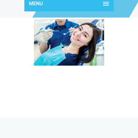
MENU
img-caption11