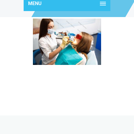
MENU
img3