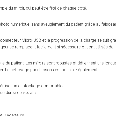
mple du miroir, qui peut être fixé de chaque côté.
l photo numérique, sans aveuglement du patient grâce au faisceau
 connecteur Micro-USB et la progression de la charge se suit gr
rgeur se remplacent facilement si nécessaire et sont utilisés d
le du patient. Les miroirs sont robustes et détiennent une longue 
liser. Le nettoyage par ultrasons est possible également.
térilisation et stockage confortables.
gue durée de vie, etc
et 3 écarteurs