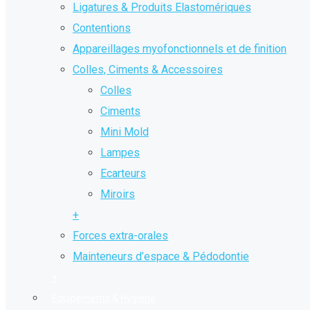
Ligatures & Produits Elastomériques
Contentions
Appareillages myofonctionnels et de finition
Colles, Ciments & Accessoires
Colles
Ciments
Mini Mold
Lampes
Ecarteurs
Miroirs
+
Forces extra-orales
Mainteneurs d’espace & Pédodontie
+
Equipements & Hygiène