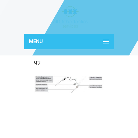
MENU
92