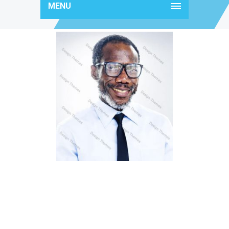
MENU
team11