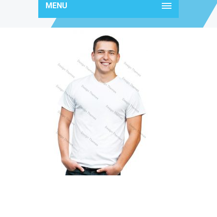
MENU
team31