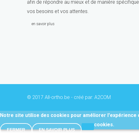
afin de répondre au mieux et de manière spécifique
vos besoins et vos attentes.
en savoir plus
© 2017 All-ortho.be - créé par:
A2COM
Notre site utilise des cookies pour améliorer l'expérience cl
cookies.
FERMER
EN SAVOIR PLUS