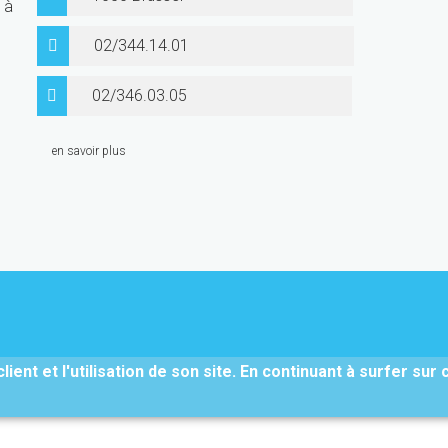
 à
02/344.14.01
02/346.03.05
en savoir plus
ient et l'utilisation de son site. En continuant à surfer sur 