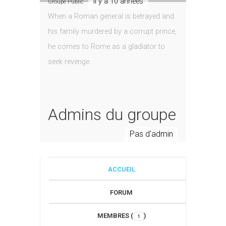
il y a 10 années
Groupe Public
When a Roman general is betrayed and
his family murdered by a corrupt prince,
he comes to Rome as a gladiator to
seek revenge.
Admins du groupe
Pas d'admin
ACCUEIL
FORUM
MEMBRES (
)
1