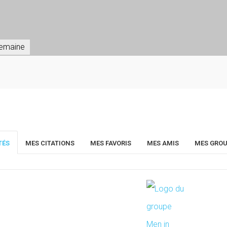
 semaine
TÉS
MES CITATIONS
MES FAVORIS
MES AMIS
MES GRO