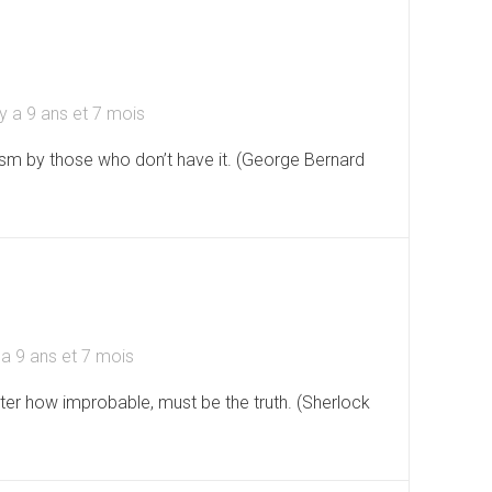
l y a 9 ans et 7 mois
ism by those who don’t have it. (George Bernard
y a 9 ans et 7 mois
ter how improbable, must be the truth. (Sherlock