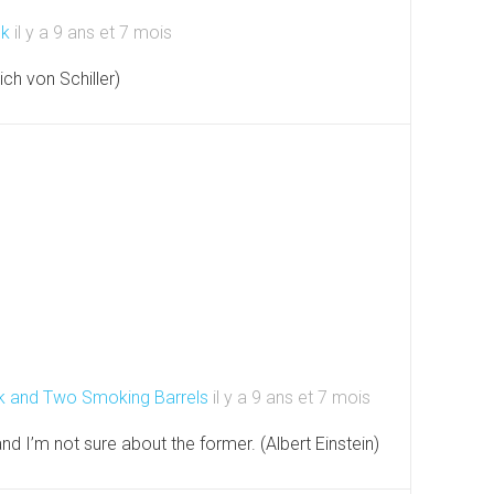
ck
il y a 9 ans et 7 mois
ich von Schiller)
k and Two Smoking Barrels
il y a 9 ans et 7 mois
and I’m not sure about the former. (Albert Einstein)